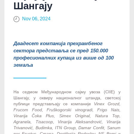
Шангају
Nov 06, 2024
Двадесет компанија прехрамбеног
сектора представља се пред 150.000
професионалних купаца из више од 100
земаља
На седмом Међународном сајму увоза (CIIE) у
Шангају, у оквиру националног штанда, светској
публици представљају се компаније
Vinex Grozd,
Frucom Food, Fruškogorski vinogradi, Frigo Nais,
Vinarija Čoka Plus, Simex Original, Natura Top,
Agranela, Tisacoop, Vinarija Aleksandrović, Vinarija
Trivanović, Budimka, ITN Group, Damar Confit, Sanum
per Fructus, Cmana, Destilerija Rodoslov, NS Bomi
и