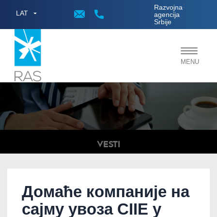
;
Razvojna
LAT
agencija
Srbije
Toggle
MENU
navigat
VESTI
Домаће компаније на
сајму увоза CIIE у