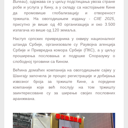
Bureau
), одржава се у циљу подстицања увоза стране
робе и услуга у Кину, а у складу са настојањем Кине
да промовише глобализацију и отвореност
тржишта. На овогодишњем издању -
CIIE 2025
,
присутно је више од 40 организација и око 3.500
излагача из више од 120 земаља.
Наступ српских привредника у оквиру националног
штанда Србије, организовале су Раyвојна агенција
Србије и Привредна комора Србије (ПКС), а у циљу
проширења пословања и подршке Споразуму о
слободној трговини са Кином.
Већина домаћих компанија на овогодишњем сајму у
Шангају започела је процес регистрације и добијања
извозног броја за тржиште Кине, а поједине
компаније које већ послују на том тржишту
заинтересоване су за ширење својих пословних
аранжмана.