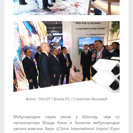
Фото: ТАНЈУГ / Влада РС / Слободан Миљевић
Међународни сајам увоза у Шангају, чији су
организатори Влада Кине и Кинески међународни
увозно-извозни биро (
China International Import Expo