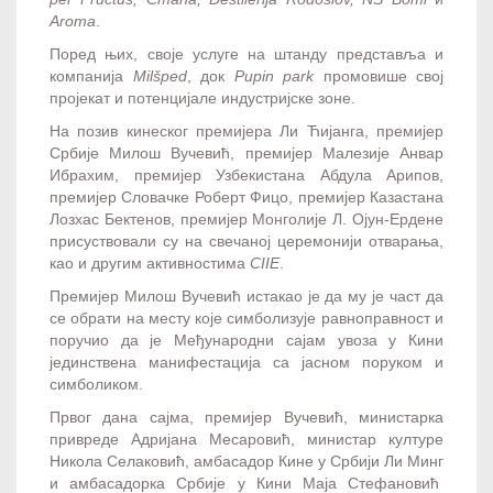
Aroma
.
Поред њих, своје услуге на штанду представља и
компанија
Milšped
, док
Pupin park
промовише свој
пројекат и потенцијале индустријске зоне.
На позив кинеског премијера Ли Ћијанга, премијер
Србије Милош Вучевић, премијер Малезије Анвар
Ибрахим, премијер Узбекистана Абдула Арипов,
премијер Словачке Роберт Фицо, премијер Казастана
Лозхас Бектенов, премијер Монголије Л. Ојун-Ердене
присуствовали су на свечаној церемонији отварања,
као и другим активностима
CIIE
.
Премијер Милош Вучевић истакао је да му је част да
се обрати на месту које симболизује равноправност и
поручио да је Међународни сајам увоза у Кини
јединствена манифестација са јасном поруком и
симболиком.
Првог дана сајма, премијер Вучевић, министарка
привреде Адријана Месаровић, министар културе
Никола Селаковић, амбасадор Кине у Србији Ли Минг
и амбасадорка Србије у Кини Маја Стефановић